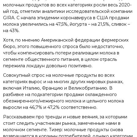
молочных продуктов во всех категориях росли весь 2020-
ый год, отметили аналитики исследовательской компании
GIRA. С начала эпидемии коронавируса в США продажи
молока увеличились на 47,5%, йогурта – на 21,5%, сливок –
на 43%.
Хотя, по мнению Американской федерации фермерских
бюро, этого повышенного спроса было недостаточно,
чтобы компенсировать потери реализации молока в
сегменте общественного питания, в целом отрасль
пережила локдаун довольно позитивно.
Совокупный спрос на молочные продукты во всех
категориях вырос и на многих других мировых рынках,
включая Италию, Францию и Великобританию. В
разбивке на подкатегории продажи охлажденного
обезжиренного/нежирного молока и цельного молока
выросли на 46,7% и 47,2% соответственно.
Рассказываем про тренды и новые веяния, за которыми
стоит следить участникам рынка, замеченные нами в
молочном сегменте. Тизер: молочные продукты снова
возвращается в корзины потребителей, однако категории