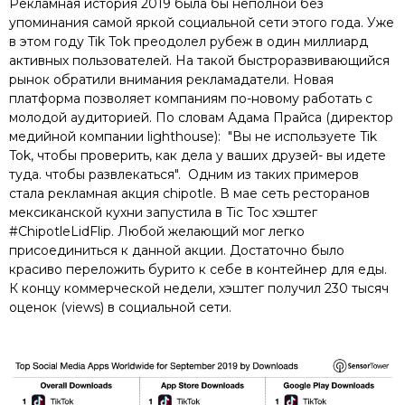
Рекламная история 2019 была бы неполной без
упоминания самой яркой социальной сети этого года. Уже
в этом году Tik Tok преодолел рубеж в один миллиард
активных пользователей. На такой быстроразвивающийся
рынок обратили внимания рекламадатели. Новая
платформа позволяет компаниям по-новому работать с
молодой аудиторией. По словам Адама Прайса (директор
медийной компании lighthouse): "Вы не используете Tik
Tok, чтобы проверить, как дела у ваших друзей- вы идете
туда. чтобы развлекаться". Одним из таких примеров
стала рекламная акция chipotle. В мае сеть ресторанов
мексиканской кухни запустила в Tic Toc хэштег
#ChipotleLidFlip. Любой желающий мог легко
присоединиться к данной акции. Достаточно было
красиво переложить бурито к себе в контейнер для еды.
К концу коммерческой недели, хэштег получил 230 тысяч
оценок (views) в социальной сети.